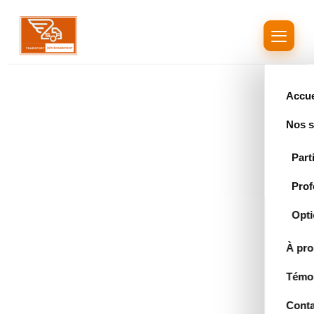
Aller
au
contenu
Accue
Nos s
Part
Prof
Opti
À pr
Témo
Conta