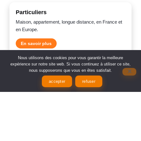
Particuliers
Maison, appartement, longue distance, en France et
en Europe.
En savoir plus
Nous utilisons des cookies pour vous garantir la meilleure
expérience sur notre site web. Si vous continuez à utiliser ce site,
nous supposerons que vous en êtes satisfait.
Professionnels
Transfert de bureaux, archives, matériel informatique.
accepter
refuser
Service rapide et sécurisé.
En savoir plus
Options & formules
Éco, Standard, Complète : adaptez le niveau