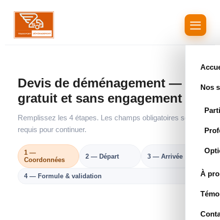
Aller
au
contenu
Accue
Devis de déménagement —
Nos s
gratuit et sans engagement
Part
Remplissez les 4 étapes. Les champs obligatoires sont
requis pour continuer.
Prof
Opti
1 —
2 — Départ
3 — Arrivée
Coordonnées
À pr
4 — Formule & validation
Témo
Conta